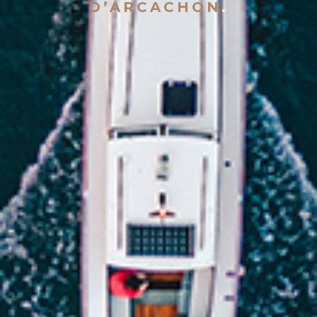
D’ARCACHON
.